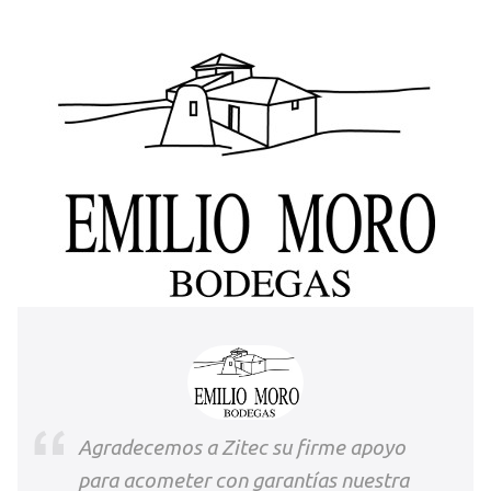
Agradecemos a Zitec su firme apoyo
para acometer con garantías nuestra