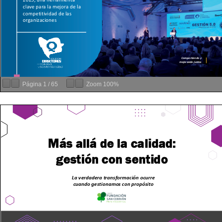
Página
1
/
65
Zoom
100%