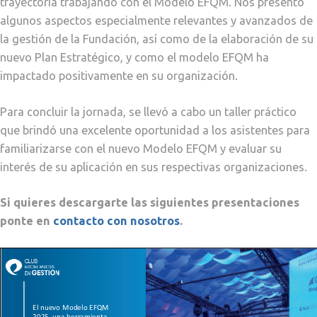
trayectoria trabajando con el Modelo EFQM. Nos presentó
algunos aspectos especialmente relevantes y avanzados de
la gestión de la Fundación, así como de la elaboración de su
nuevo Plan Estratégico, y como el modelo EFQM ha
impactado positivamente en su organización.
Para concluir la jornada, se llevó a cabo un taller práctico
que brindó una excelente oportunidad a los asistentes para
familiarizarse con el nuevo Modelo EFQM y evaluar su
interés de su aplicación en sus respectivas organizaciones.
Si quieres descargarte las siguientes presentaciones
ponte en
contacto con nosotros
.