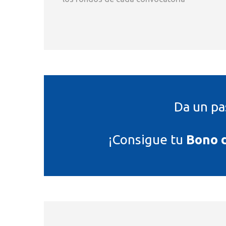
Da un pa
¡Consigue tu
Bono d