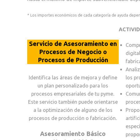
* Los importes económicos de cada categoría de ayuda depe
ACTIVI
Servicio de Asesoramiento en
Compre
Procesos de Negocio o
digita
Procesos de Producción
fabric
Analiz
Identifica las áreas de mejora y define
los pr
un plan personalizado para los
oportu
procesos empresariales de tu pyme.
Comuni
Este servicio también puede orientarse
proces
a la optimización de alguno de los
Propor
procesos de producción o fabricación.
artifi
especí
Asesoramiento Básico
propor