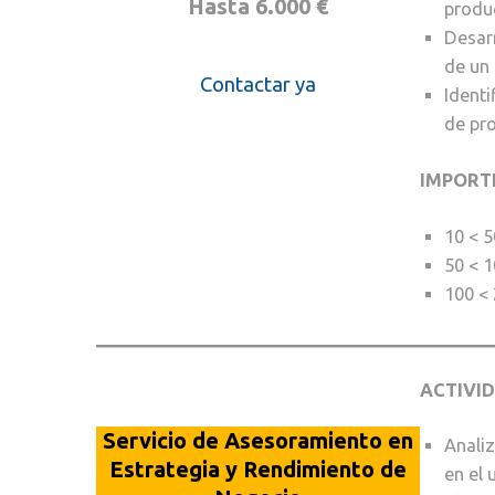
Hasta 6.000 €
produc
Desarr
de un 
Contactar ya
Identi
de pr
IMPORT
10 < 
50 < 
100 <
ACTIVI
Servicio de Asesoramiento
en
Analiz
Estrategia y Rendimiento de
en el 