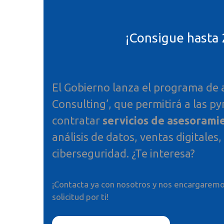
¡Consigue hasta 2
El Gobierno lanza el programa de 
Consulting’, que permitirá a las p
contratar
servicios de asesoramie
análisis de datos, ventas digitales
ciberseguridad. ¿Te interesa?
¡Contacta ya con nosotros y nos encargaremo
solicitud por ti!