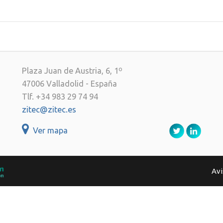
Plaza Juan de Austria, 6, 1º
47006 Valladolid - España
Tlf. +34 983 29 74 94
zitec@zitec.es
Ver mapa
Avi