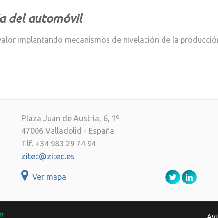
a del automóvil
or implantando mecanismos de nivelación de la producción y
Plaza Juan de Austria, 6, 1º
47006 Valladolid - España
Tlf. +34 983 29 74 94
zitec@zitec.es
Ver mapa
Avi