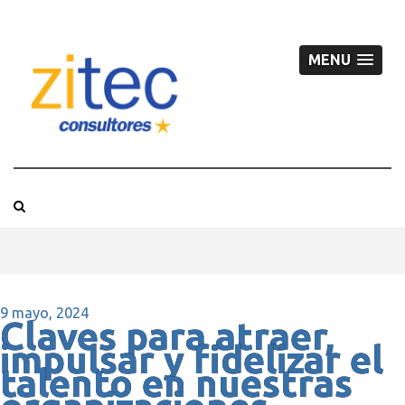
MENU
9 mayo, 2024
Claves para atraer,
impulsar y fidelizar el
talento en nuestras