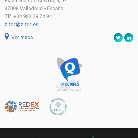
Plaza Juan de Austria, 6, 1º
47006 Valladolid - España
Tlf. +34 983 29 74 94
zitec@zitec.es
Ver mapa