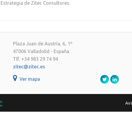
 Estrategia de Zitec Consultores.
Plaza Juan de Austria, 6, 1º
47006 Valladolid - España
Tlf. +34 983 29 74 94
zitec@zitec.es
Ver mapa
Avi