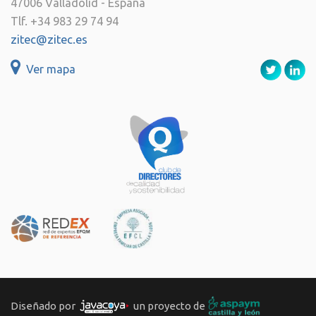
47006 Valladolid - España
Tlf. +34 983 29 74 94
zitec@zitec.es
Ver mapa
Diseñado por
un proyecto de