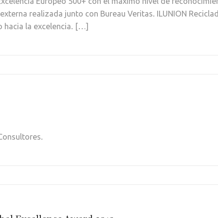
Excelencia Europeo 500+ con el máximo nivel de reconocimien
n externa realizada junto con Bureau Veritas. ILUNION Recicla
 hacia la excelencia. […]
Consultores.