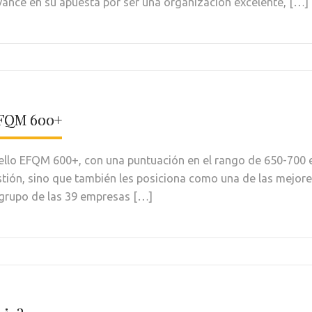
ance en su apuesta por ser una organización excelente, […]
EFQM 600+
llo EFQM 600+, con una puntuación en el rango de 650-700 e
estión, sino que también les posiciona como una de las mejor
o grupo de las 39 empresas […]