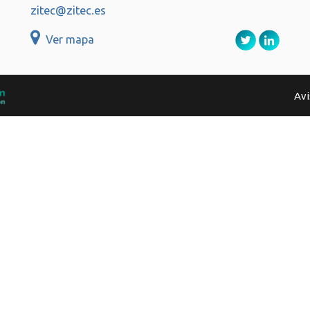
zitec@zitec.es
Ver mapa
Avi