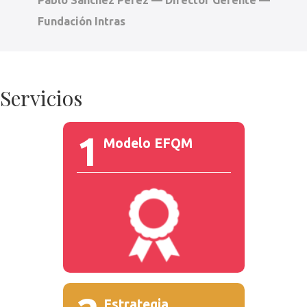
Pablo Sánchez Pérez — Director Gerente —
Fundación Intras
Servicios
1
Modelo EFQM
Estrategia