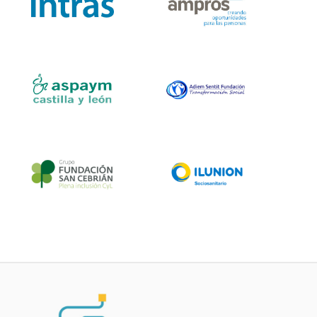
Fundación Intras
Ampros
Aspaym Castilla y
ADIEM
León
Fundación San
Ilunión
Cebrián
Sociosanitario