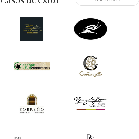
Pago de
Garip Regajal
Carraovejas
Bodegas Viñas
Gordonzello
Zamoranas
Bodegas Sobreño
González Byass