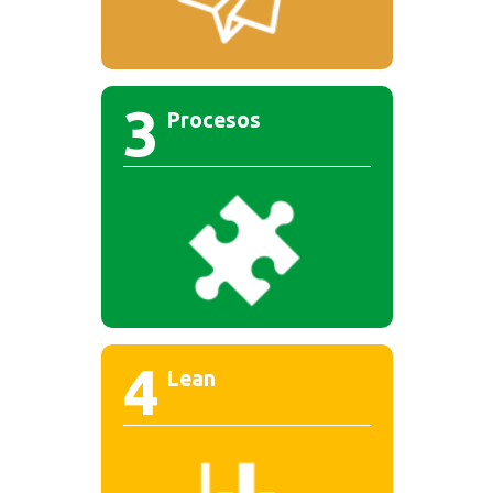
3
Procesos
4
Lean