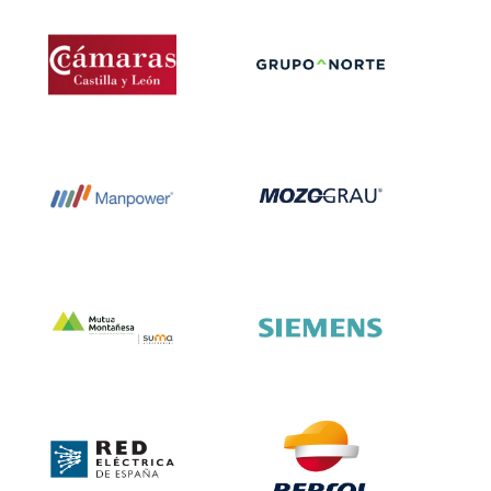
Autoescuela
Carretillas Mayor
Traffic
Consejo Regional
Grupo Norte
de Cámaras
Oficiales de
Comercio e
Industria de
Castilla y León
Manpower
Mozo-Grau
Mutua Montañesa
Siemens
Suma