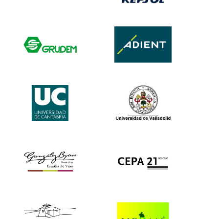
Red Eléctrica de
Repsol
España
Grudem – Grupo de
Adient
desarrollo
empresarial
Universidad de
Universidad de
Cantabria
Valladolid
González Byass
Bodegas Cepa 21