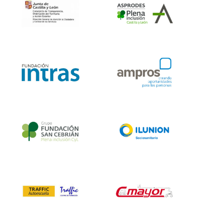
Consejería de
Cultura y Turismo
Junta de CyL –
Asprodes
Dirección General
de Atención al
Ciudadano y
Calidad de los
Servicios
Fundación Intras
Ampros
Fundación San
Ilunión
Cebrián
Sociosanitario