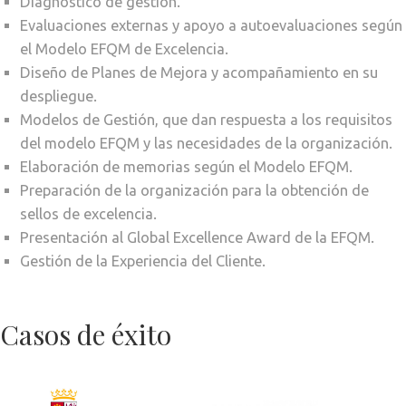
Diagnóstico de gestión.
Evaluaciones externas y apoyo a autoevaluaciones según
el Modelo EFQM de Excelencia.
Diseño de Planes de Mejora y acompañamiento en su
despliegue.
Modelos de Gestión, que dan respuesta a los requisitos
del modelo EFQM y las necesidades de la organización.
Elaboración de memorias según el Modelo EFQM.
Preparación de la organización para la obtención de
sellos de excelencia.
Presentación al Global Excellence Award de la EFQM.
Gestión de la Experiencia del Cliente.
Autoevaluación y
Elaboración
Memoria EFQM en
Casos de éxito
diversos centros
directivos
Autoevalu
elaboraci