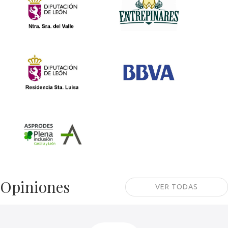
Autoevaluación
Autoevaluación
EFQM
EFQM y
presentación
premio europeo
Excelencia
Autoevaluación y
Elaboración
Memoria EFQM
Opiniones
VER TODAS