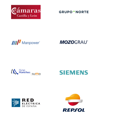
Autoevaluación
EFQM
Autoevaluación
Autoevaluación y
Autoevaluación y
EFQM
Elaboración
Elaboración
Memoria EFQM
Memoria EFQM
500+
700+