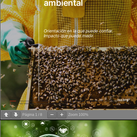
Página
1
/
8
Zoom
100%