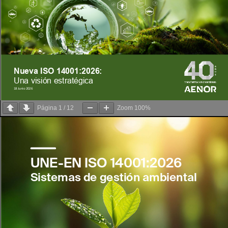
Página
1
/
12
Zoom
100%