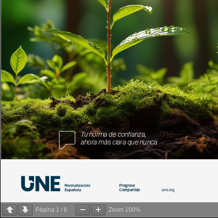
Página
1
/
8
Zoom
100%