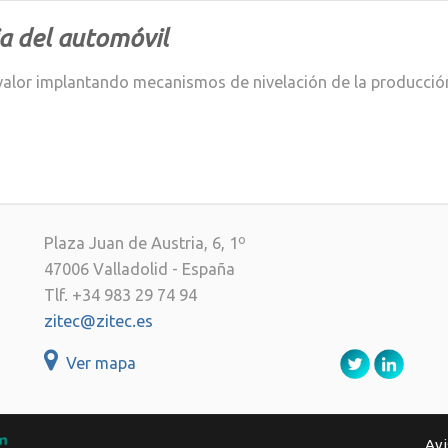
a del automóvil
or implantando mecanismos de nivelación de la producción y
Plaza Juan de Austria, 6, 1º
47006 Valladolid - España
Tlf. +34 983 29 74 94
zitec@zitec.es
Ver mapa
Avi