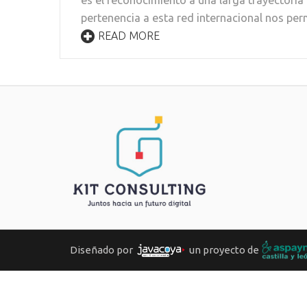
es el reconocimiento a una larga trayectoria
pertenencia a esta red internacional nos pe
READ MORE
Diseñado por
un proyecto de