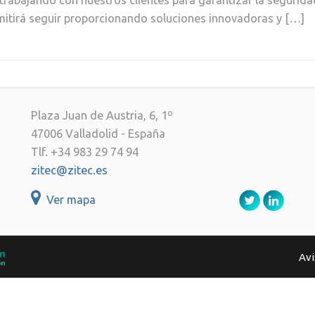
 trabajando con nuestros clientes para garantizar la segurid
rmitirá seguir proporcionando soluciones innovadoras y […]
Plaza Juan de Austria, 6, 1º
47006 Valladolid - España
Tlf. +34 983 29 74 94
zitec@zitec.es
Ver mapa
Avi