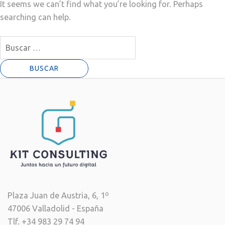
It seems we can’t find what you’re looking for. Perhaps
searching can help.
Buscar:
Plaza Juan de Austria, 6, 1º
47006 Valladolid - España
Tlf. +34 983 29 74 94