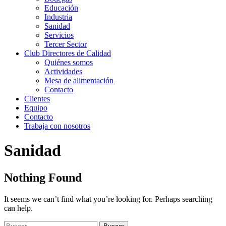
Educación
Industria
Sanidad
Servicios
Tercer Sector
Club Directores de Calidad
Quiénes somos
Actividades
Mesa de alimentación
Contacto
Clientes
Equipo
Contacto
Trabaja con nosotros
Sanidad
Nothing Found
It seems we can’t find what you’re looking for. Perhaps searching
can help.
Buscar: