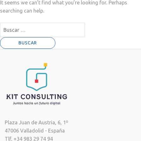
It seems we can’t find what you’re looking for. Perhaps
searching can help.
Buscar:
Plaza Juan de Austria, 6, 1º
47006 Valladolid - España
Tlf. +34 983 29 74 94