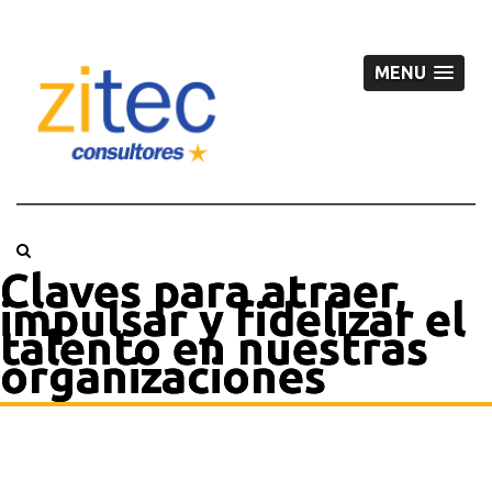
MENU
Claves para atraer,
impulsar y fidelizar el
talento en nuestras
organizaciones