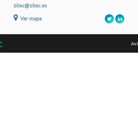
zitec@zitec.es
Ver mapa
Avi