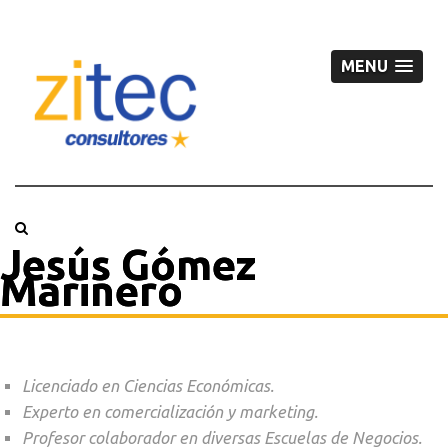
MENU
Jesús Gómez
Marinero
Licenciado en Ciencias Económicas.
Experto en comercialización y marketing.
Profesor colaborador en diversas Escuelas de Negocios.