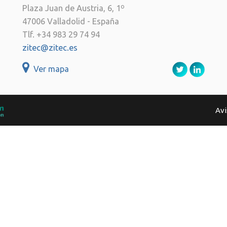
Plaza Juan de Austria, 6, 1º
47006 Valladolid - España
Tlf. +34 983 29 74 94
zitec@zitec.es
Ver mapa
Avi