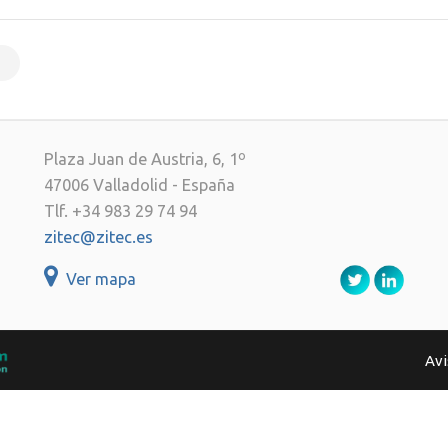
Plaza Juan de Austria, 6, 1º
47006 Valladolid - España
Tlf. +34 983 29 74 94
zitec@zitec.es
Ver mapa
Avi