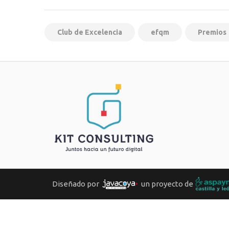
Club de Excelencia
efqm
Premios
Diseñado por
un proyecto de