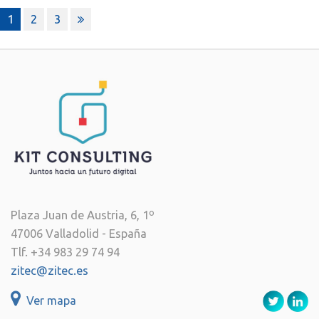
Paginación
1
2
3
de
entradas
Plaza Juan de Austria, 6, 1º
47006 Valladolid - España
Tlf. +34 983 29 74 94
zitec@zitec.es
Ver mapa